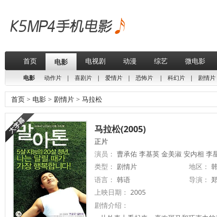
首页
电视剧
动漫
综艺
微电影
电影
电影
动作片
|
喜剧片
|
爱情片
|
恐怖片
|
科幻片
|
剧情片
首页
>
电影
>
剧情片
>
马拉松
马拉松(2005)
正片
演员：
曹承佑 李基英 金美淑 安内相 李
类型：
剧情片
地区：
韩
语言：
韩语
导演：
上映日期：
2005
剧情介绍：