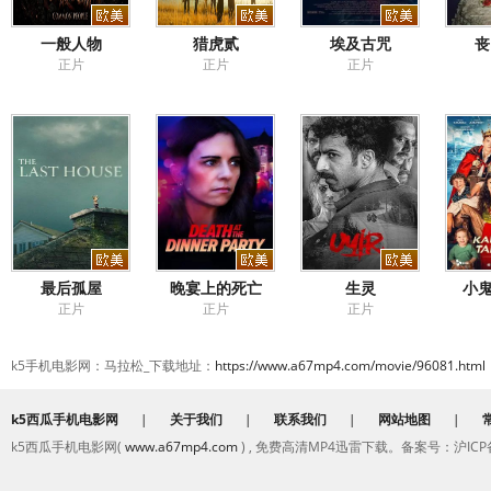
一般人物
猎虎贰
埃及古咒
丧
正片
正片
正片
最后孤屋
晚宴上的死亡
生灵
小鬼
正片
正片
正片
k5手机电影网：马拉松_下载地址：
https://www.a67mp4.com/movie/96081.html
k5西瓜手机电影网
|
关于我们
|
联系我们
|
网站地图
|
k5西瓜手机电影网(
www.a67mp4.com
) , 免费高清MP4迅雷下载。备案号：沪ICP备2