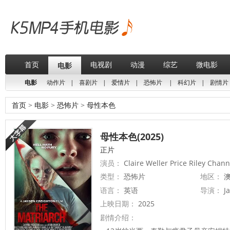
首页
电视剧
动漫
综艺
微电影
电影
电影
动作片
|
喜剧片
|
爱情片
|
恐怖片
|
科幻片
|
剧情片
首页
>
电影
>
恐怖片
>
母性本色
母性本色(2025)
正片
演员：
Claire Weller Price Riley Chann
类型：
恐怖片
地区：
澳
语言：
英语
导演：
Ja
上映日期：
2025
剧情介绍：