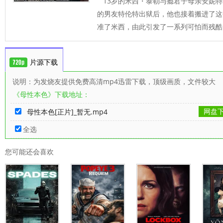
13岁的米西・泰勒与瘾君子母亲安妮特
的男友特伦特出狱后，他也接着搬进了这
准了米西，由此引发了一系列可怕而残酷
片源下载
说明：为发烧友提供免费高清mp4迅雷下载，顶级画质，文件较大
《母性本色》下载地址：
网盘
母性本色[正片]_暂无.mp4
全选
您可能还会喜欢