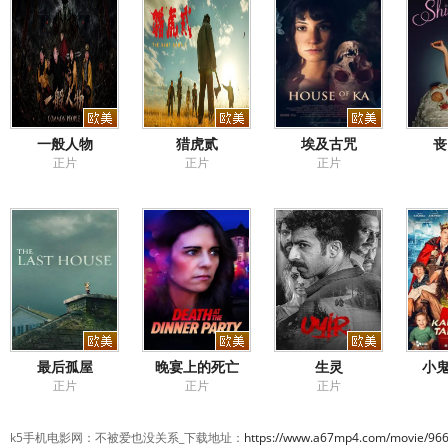
一般人物
猎虎贰
埃及古咒
丧
正片
正片
正片
最后孤屋
晚宴上的死亡
生灵
小鬼
正片
正片
正片
k5手机电影网：不被爱也没关系_下载地址：
https://www.a67mp4.com/movie/966