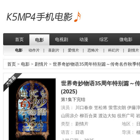
首页
电视剧
动漫
综艺
微电影
电影
电影
动作片
|
喜剧片
|
爱情片
|
恐怖片
|
科幻片
|
剧情片
首页
>
电影
>
剧情片
>
世界奇妙物语35周年特别篇～传奇名作秋季
世界奇妙物语35周年特别篇～
(2025)
第1集下完结
演员：
川口春奈 笠松将 萤雪次朗 伊藤淳
山田凉介 柳百合菜 渡边大知 役所广司 
类型：
剧情片
地区：
日
语言：
日语
导演：
植