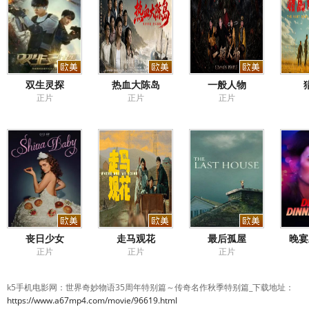
双生灵探
热血大陈岛
一般人物
正片
正片
正片
丧日少女
走马观花
最后孤屋
晚宴
正片
正片
正片
k5手机电影网：世界奇妙物语35周年特别篇～传奇名作秋季特别篇_下载地址：
https://www.a67mp4.com/movie/96619.html