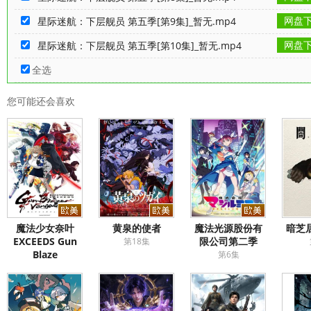
网盘
星际迷航：下层舰员 第五季[第9集]_暂无.mp4
网盘
星际迷航：下层舰员 第五季[第10集]_暂无.mp4
全选
您可能还会喜欢
魔法少女奈叶
黄泉的使者
魔法光源股份有
暗芝
EXCEEDS Gun
限公司第二季
第18集
Blaze
第6集
Vengeance
第6集