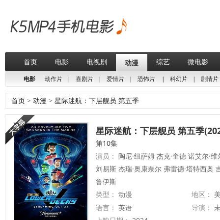
首页
电影
电视剧
综艺
微电影
动漫
电影
动作片
|
喜剧片
|
爱情片
|
恐怖片
|
科幻片
|
剧情片
首页
>
动漫
>
星际迷航：下层舰员 第五季
星际迷航：下层舰员 第五季(202
第10集
演员：
陶尼·纽萨姆 杰克·奎德 诺艾尔·维
刘易斯 杰瑞·奥康奈尔 弗雷德·塔特西奥 
鲁伊斯
类型：
动漫
地区：
美
语言：
英语
导演：