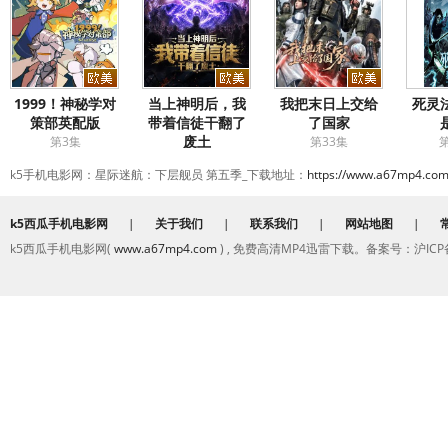
1999！神秘学对
当上神明后，我
我把末日上交给
死灵
策部英配版
带着信徒干翻了
了国家
废土
第3集
第33集
第
第7集
k5手机电影网：星际迷航：下层舰员 第五季_下载地址：
https://www.a67mp4.com
k5西瓜手机电影网
|
关于我们
|
联系我们
|
网站地图
|
k5西瓜手机电影网(
www.a67mp4.com
) , 免费高清MP4迅雷下载。备案号：沪ICP备2