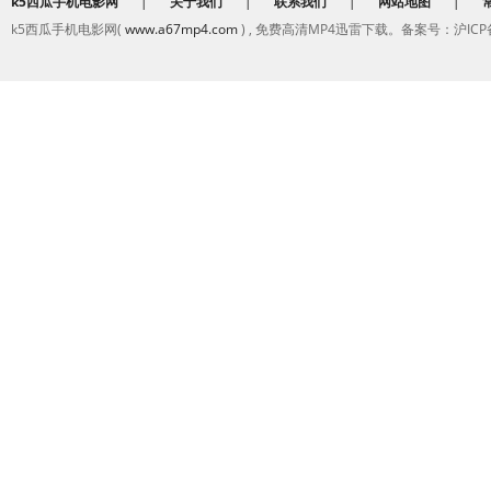
k5西瓜手机电影网
|
关于我们
|
联系我们
|
网站地图
|
k5西瓜手机电影网(
www.a67mp4.com
) , 免费高清MP4迅雷下载。备案号：沪ICP备2