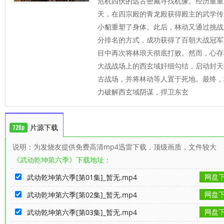
危机四伏的远古密藏寻找机缘。经历重重
天，在四宗殿的青龙殿获得殿主的武学传
小貂重塑了身体。此后，林动又通过挑战
分排名的方式，成功获得了百朝大战冠军
目中再次将林琅天彻底打败。然而，心存
大战战场上的西玄域奸细勾结，启动封天
古战场，并将林动等人置于死地。最终，
力破解西玄域阴谋，捍卫东玄
片源下载
说明：为发烧友提供免费高清mp4迅雷下载，顶级画质，文件较大
《武动乾坤第六季》下载地址：
网盘
武动乾坤第六季[第01集]_暂无.mp4
网盘
武动乾坤第六季[第02集]_暂无.mp4
网盘
武动乾坤第六季[第03集]_暂无.mp4