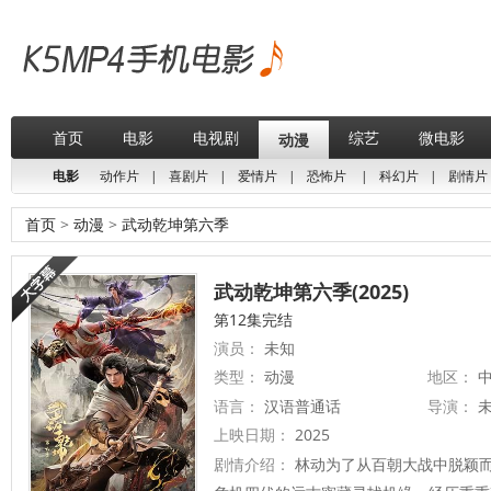
首页
电影
电视剧
综艺
微电影
动漫
电影
动作片
|
喜剧片
|
爱情片
|
恐怖片
|
科幻片
|
剧情片
首页
>
动漫
>
武动乾坤第六季
武动乾坤第六季(2025)
第12集完结
演员：
未知
类型：
动漫
地区：
中
语言：
汉语普通话
导演：
上映日期：
2025
剧情介绍：
林动为了从百朝大战中脱颖