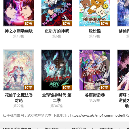
神之水滴动画版
正后方的神威
轻松熊
修仙
第18集
第6集
第19集
第
花仙子之魔法香
全球诡异时代 第
谷雨街后巷
师尊
对论
二季
逆徒
第03集
动
第22集
第347集
第
k5手机电影网：武动乾坤第六季_下载地址：
https://www.a67mp4.com/movie/975