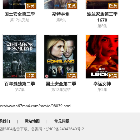
国土安全第三季
斯特林角
波兰家族第三季
1670
第12集完结
第8集
第8集
百年孤独第二季
国土安全第二季
幸运女神
第7集
第12集完结
第5集
ps://www.a67mp4.com/movie/98039.html
系我们
|
网站地图
|
常见问题
费高清MP4迅雷下载。备案号：沪ICP备24042649号-2