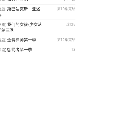
斯巴达克斯：亚述
第10集完结
美剧]
族
我们的女孩/少女从
连载8
美剧]
记第三季
金装律师第一季
第12集完结
美剧]
惩罚者第一季
13
美剧]