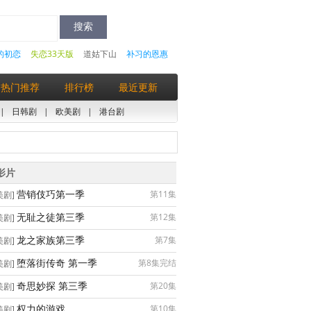
的初恋
失恋33天版
道姑下山
补习的恩惠
热门推荐
排行榜
最近更新
|
日韩剧
|
欧美剧
|
港台剧
影片
营销伎巧第一季
第11集
美剧]
无耻之徒第三季
第12集
美剧]
龙之家族第三季
第7集
美剧]
堕落街传奇 第一季
第8集完结
美剧]
奇思妙探 第三季
第20集
美剧]
权力的游戏
第10集
美剧]