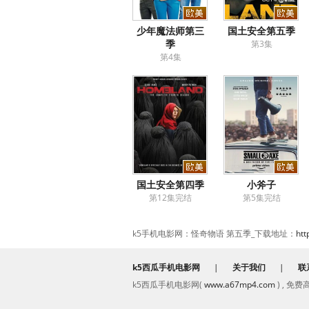
少年魔法师第三
国土安全第五季
季
第3集
第4集
国土安全第四季
小斧子
第12集完结
第5集完结
k5手机电影网：怪奇物语 第五季_下载地址：
htt
k5西瓜手机电影网
|
关于我们
|
联
k5西瓜手机电影网(
www.a67mp4.com
) , 免