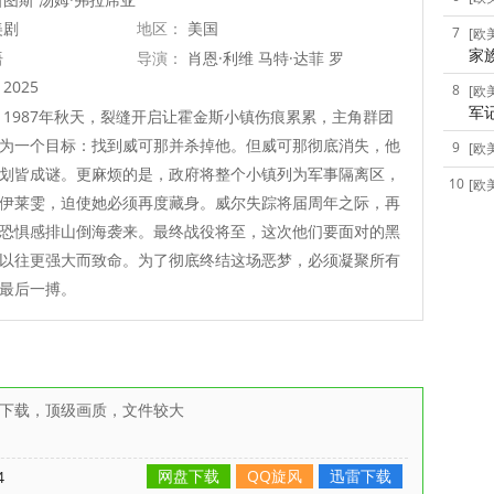
美剧
地区：
美国
7
[欧
家
语
导演：
肖恩·利维 马特·达菲 罗
斯·达菲 丹·特拉亨伯格 弗兰克·
2025
8
[欧
军
德拉邦特
1987年秋天，裂缝开启让霍金斯小镇伤痕累累，主角群团
为一个目标：找到威可那并杀掉他。但威可那彻底消失，他
9
[欧
划皆成谜。更麻烦的是，政府将整个小镇列为军事隔离区，
10
[欧
伊莱雯，迫使她必须再度藏身。威尔失踪将届周年之际，再
恐惧感排山倒海袭来。最终战役将至，这次他们要面对的黑
以往更强大而致命。为了彻底终结这场恶梦，必须凝聚所有
最后一搏。
雷下载，顶级画质，文件较大
网盘下载
QQ旋风
迅雷下载
4