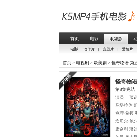
首页
电影
电视剧
电影
动作片
|
喜剧片
|
爱情片
首页
>
电视剧
>
欧美剧
>
怪奇物语 第
怪奇物语 
第8集完结
演员：
薇诺
马塔拉佐 凯
查理·希顿 
坎贝尔·鲍尔
康奈利 琳达
尔曼·奥古