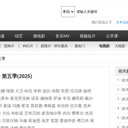
我们花花公子
水井边
动漫
综艺
微电影
音乐MV
视频短片
公开课
|
恐怖片
|
科幻片
|
剧情片
评分最高
-
最热门
电视剧
大陆剧
五季
相关
第五季(2025)
1
[欧
2
[欧
娜·瑞德 大卫·哈伯 米莉·波比·布朗 菲恩·伍法德 伽塔·
莱布·麦克劳克林 诺亚·施纳普 萨迪·辛克 娜塔莉·戴尔
3
[欧
乔·基瑞 玛雅·霍克 普莉雅·弗格森 布伦特·吉尔曼 杰米·
4
[欧
 卡拉·布欧诺 艾米贝丝·麦克纳尔蒂 内尔·费希尔 杰克·
5
[欧
·汉密尔顿 马修·莫迪恩 保罗·雷瑟 爱德华多·弗兰科 谢
6
[欧
斯图斯 汤姆·弗拉席亚