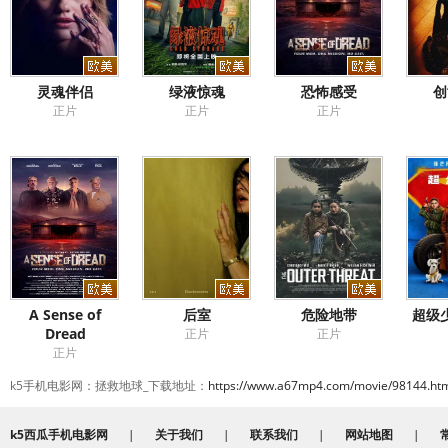
灵魂伴侣
绿液惊魂
恐怖感受
创
正片
正片
正片
A Sense of
后室
危险地带
超级少
Dread
正片
正片
正片
k5手机电影网：拯救地球_下载地址：
https://www.a67mp4.com/movie/98144.ht
k5西瓜手机电影网
|
关于我们
|
联系我们
|
网站地图
|