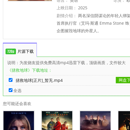
语言：
英语
导演：
欧
上映日期：
2025
剧情介绍：
两名深信阴谋论的年轻人绑
首席执行官（艾玛·斯通 Emma Ston
企图摧毁地球的外星人。
片源下载
说明：为发烧友提供免费高清mp4迅雷下载，顶级画质，文件较大
《拯救地球》下载地址：
网盘
拯救地球[正片]_暂无.mp4
全选
您可能还会喜欢