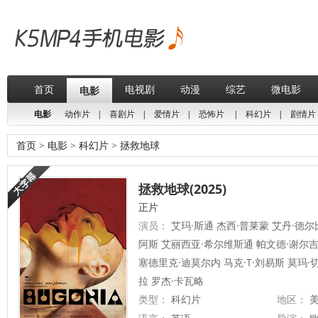
首页
电视剧
动漫
综艺
微电影
电影
电影
动作片
|
喜剧片
|
爱情片
|
恐怖片
|
科幻片
|
剧情片
首页
>
电影
>
科幻片
>
拯救地球
拯救地球(2025)
正片
演员：
艾玛·斯通 杰西·普莱蒙 艾丹·德
阿斯 艾丽西亚·希尔维斯通 帕文德·谢尔吉
塞德里克·迪莫尔内 马克·T·刘易斯 莫玛·
拉 罗杰·卡瓦略
类型：
科幻片
地区：
美