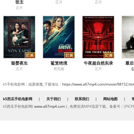
世主
正片
正片
正片
疑婴夜生
鲨笼绝境
午夜超自然实录
最后
(
正片
抢先版
正片
k5手机电影网：战栗驱魔_下载地址：
https://www.a67mp4.com/movie/98152.ht
k5西瓜手机电影网
|
关于我们
|
联系我们
|
网站地图
|
k5西瓜手机电影网(
www.a67mp4.com
) , 免费高清MP4迅雷下载。备案号：沪ICP备2