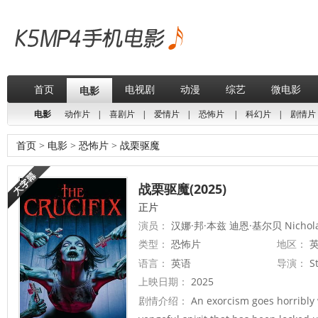
首页
电视剧
动漫
综艺
微电影
电影
电影
动作片
|
喜剧片
|
爱情片
|
恐怖片
|
科幻片
|
剧情片
首页
>
电影
>
恐怖片
>
战栗驱魔
战栗驱魔(2025)
正片
演员：
汉娜·邦·本兹 迪恩·基尔贝 Nichola
类型：
恐怖片
地区：
英
语言：
英语
导演：
S
上映日期：
2025
剧情介绍：
An exorcism goes horribly