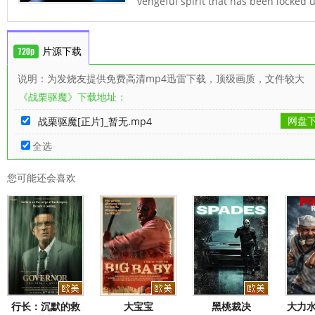
vengeful spirit that has been locked u
片源下载
说明：为发烧友提供免费高清mp4迅雷下载，顶级画质，文件较大
《战栗驱魔》下载地址：
网盘
战栗驱魔[正片]_暂无.mp4
全选
您可能还会喜欢
行长：沉默的救
大宝宝
黑桃裁决
大力水