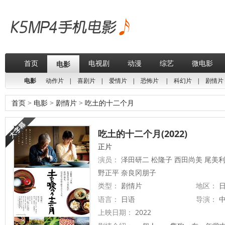
首页
电视剧
动漫
综艺
微电影
电影
电影
动作片
|
喜剧片
|
爱情片
|
恐怖片
|
科幻片
|
剧情片
首页
>
电影
>
剧情片
>
吃土的十二个月
吃土的十二个月(2022)
正片
演员：
泽田研二 松隆子 西田尚美 尾美利
野正平 奈良冈朋子
类型：
剧情片
地区：
日
语言：
日语
导演：
中
上映日期：
2022