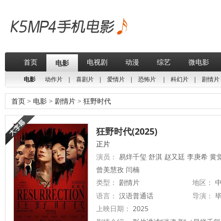
首页
电视剧
动漫
综艺
微电影
电影
电影
动作片
|
喜剧片
|
爱情片
|
恐怖片
|
科幻片
|
剧情片
首页
>
电影
>
剧情片
>
狂野时代
狂野时代(2025)
正片
演员：
易烊千玺 舒淇 赵又廷 李庚希 黄
曾美慧孜 闫楠
类型：
剧情片
地区：
中
语言：
汉语普通话
导演：
上映日期：
2025