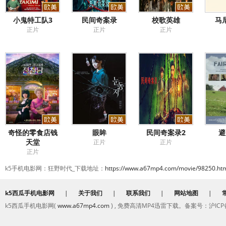
小鬼特工队3
民间奇案录
校歌英雄
马
正片
正片
正片
奇怪的零食店钱
眼眸
民间奇案录2
避
天堂
正片
正片
正片
k5手机电影网：狂野时代_下载地址：
https://www.a67mp4.com/movie/98250.ht
k5西瓜手机电影网
|
关于我们
|
联系我们
|
网站地图
|
k5西瓜手机电影网(
www.a67mp4.com
) , 免费高清MP4迅雷下载。备案号：沪ICP备2