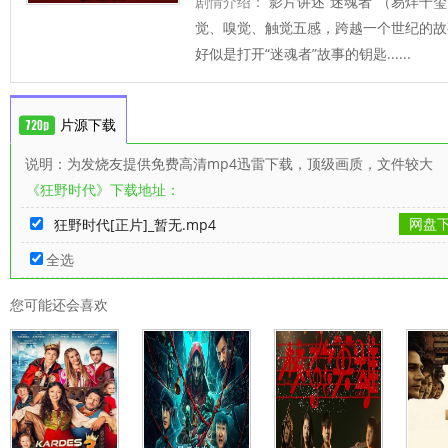
剧情介绍：
影片讲述“迷魂者”（易烊千
觉、嗅觉、触觉五感，跨越一个世纪的故事
好似是打开“迷魂者”故事的钥匙......
片源下载
说明：为发烧友提供免费高清mp4迅雷下载，顶级画质，文件较大
《狂野时代》下载地址：
网盘
狂野时代[正片]_暂无.mp4
全选
您可能还会喜欢