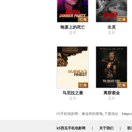
晚宴上的死亡
生灵
正片
正片
马尼拉之最
离群索金
正片
正片
k5手机电影网：像这样的夜晚_下载地址：
https
k5西瓜手机电影网
|
关于我们
|
联