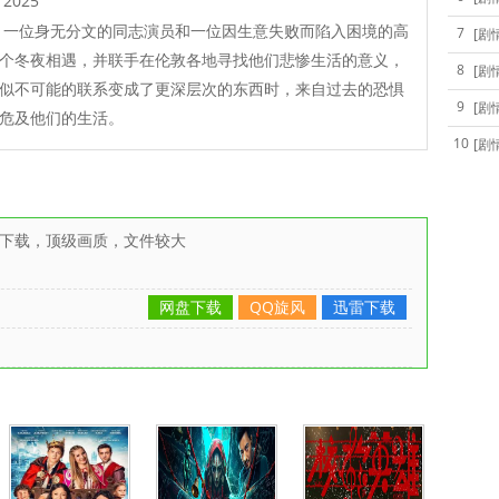
2025
一位身无分文的同志演员和一位因生意失败而陷入困境的高
7
[剧
个冬夜相遇，并联手在伦敦各地寻找他们悲惨生活的意义，
8
[剧
似不可能的联系变成了更深层次的东西时，来自过去的恐惧
9
[剧
危及他们的生活。
10
[剧
雷下载，顶级画质，文件较大
网盘下载
QQ旋风
迅雷下载