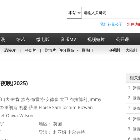
我们花花公子
水井边
动漫
综艺
微电影
音乐MV
视频短片
公开课
|
恐怖片
|
科幻片
|
剧情片
评分最高
-
最热门
电视剧
大陆剧
相关
晚(2025)
1
[剧
2
[剧
山大·林肯 杰克·布雷特·安德森 大卫·布拉德利 Jimmy
贝丝·里朗斯 凯恩·萨里 Eloise Sam Jochim Rizwan
3
[剧
et Olivia-Wilson
4
[剧
情片
地区：
英国
5
[剧
语
导演：
利亚姆·卡尔弗特
6
[剧