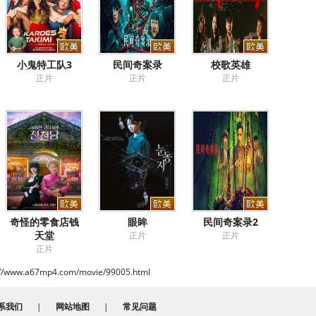
小鬼特工队3
民间奇案录
校歌英雄
正片
正片
正片
奇怪的零食店钱
眼眸
民间奇案录2
天堂
正片
正片
正片
://www.a67mp4.com/movie/99005.html
系我们
|
网站地图
|
常见问题