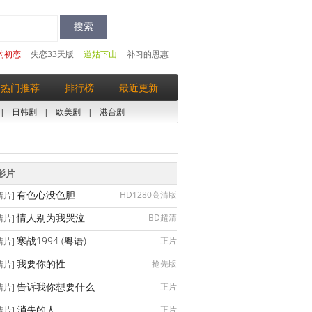
的初恋
失恋33天版
道姑下山
补习的恩惠
热门推荐
排行榜
最近更新
|
日韩剧
|
欧美剧
|
港台剧
影片
有色心没色胆
HD1280高清版
情片]
情人别为我哭泣
BD超清
情片]
寒战1994 (粤语)
正片
情片]
我要你的性
抢先版
情片]
告诉我你想要什么
正片
情片]
消失的人
正片
情片]