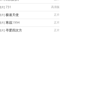
731
高清版
情片]
极速天使
正片
情片]
寒战1994
正片
情片]
寻爱四次方
正片
情片]