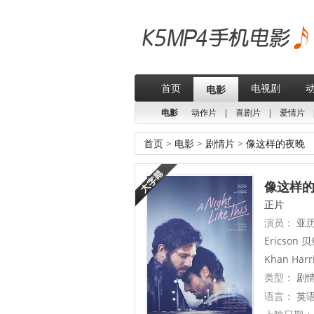
首页
电视剧
电影
电影
动作片
|
喜剧片
|
爱情片
首页
>
电影
>
剧情片
>
像这样的夜晚
像这样的夜
正片
演员：
亚历
Ericson 
Khan Harri
类型：
剧
语言：
英