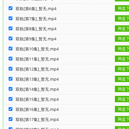
网盘
双轨[第6集]_暂无.mp4
网盘
双轨[第7集]_暂无.mp4
网盘
双轨[第8集]_暂无.mp4
网盘
双轨[第9集]_暂无.mp4
网盘
双轨[第10集]_暂无.mp4
网盘
双轨[第11集]_暂无.mp4
网盘
双轨[第12集]_暂无.mp4
网盘
双轨[第13集]_暂无.mp4
网盘
双轨[第14集]_暂无.mp4
网盘
双轨[第15集]_暂无.mp4
网盘
双轨[第16集]_暂无.mp4
网盘
双轨[第17集]_暂无.mp4