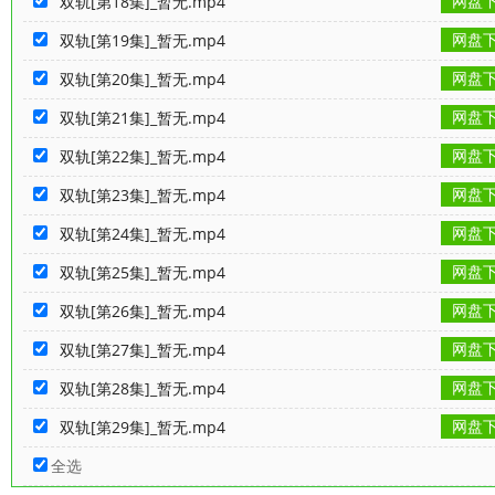
网盘
双轨[第18集]_暂无.mp4
网盘
双轨[第19集]_暂无.mp4
网盘
双轨[第20集]_暂无.mp4
网盘
双轨[第21集]_暂无.mp4
网盘
双轨[第22集]_暂无.mp4
网盘
双轨[第23集]_暂无.mp4
网盘
双轨[第24集]_暂无.mp4
网盘
双轨[第25集]_暂无.mp4
网盘
双轨[第26集]_暂无.mp4
网盘
双轨[第27集]_暂无.mp4
网盘
双轨[第28集]_暂无.mp4
网盘
双轨[第29集]_暂无.mp4
全选