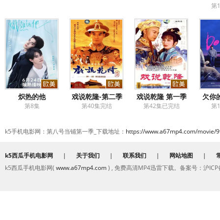
第
炽热的他
戏说乾隆-第二季
戏说乾隆 第一季
欠你
第8集
第40集完结
第42集已完结
第
k5手机电影网：第八号当铺第一季_下载地址：
https://www.a67mp4.com/movie/9
k5西瓜手机电影网
|
关于我们
|
联系我们
|
网站地图
|
k5西瓜手机电影网(
www.a67mp4.com
) , 免费高清MP4迅雷下载。备案号：沪ICP备2