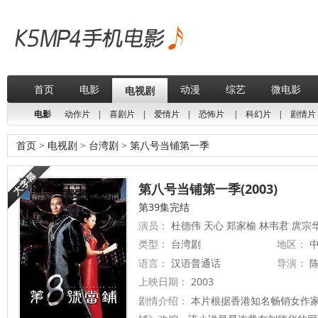
首页
电影
动漫
综艺
微电影
电视剧
电影
动作片
|
喜剧片
|
爱情片
|
恐怖片
|
科幻片
|
剧情片
首页
>
电视剧
>
台湾剧
>
第八号当铺第一季
第八号当铺第一季(2003)
第39集完结
演员：
杜德伟 天心 郑家榆 林韦君 庹宗
类型：
台湾剧
地区：
中
语言：
汉语普通话
导演：
上映日期：
2003
剧情介绍：
本片根据香港知名畅销女作