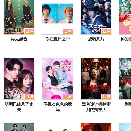
再见黑色
你在夏日之中
旋转亮片
你的
明明已经杀了丈
不喜欢色色的我
黑色诡计操控审
别
夫
吗
判的辩护人