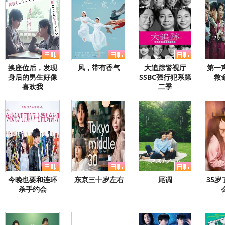
换座位后，发现
风，带有香气
大追踪警视厅
第一
身后的男生好像
SSBC强行犯系第
救
喜欢我
二季
今晚也要和连环
东京三十岁左右
尾调
35
杀手约会