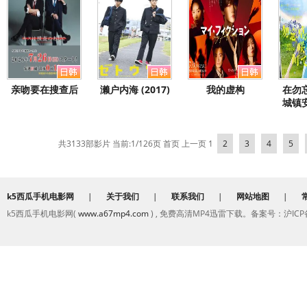
亲吻要在搜查后
濑户内海 (2017)
我的虚构
在勿
城镇
共3133部影片 当前:1/126页
首页
上一页
1
2
3
4
5
k5西瓜手机电影网
|
关于我们
|
联系我们
|
网站地图
|
k5西瓜手机电影网(
www.a67mp4.com
) , 免费高清MP4迅雷下载。备案号：沪ICP备2