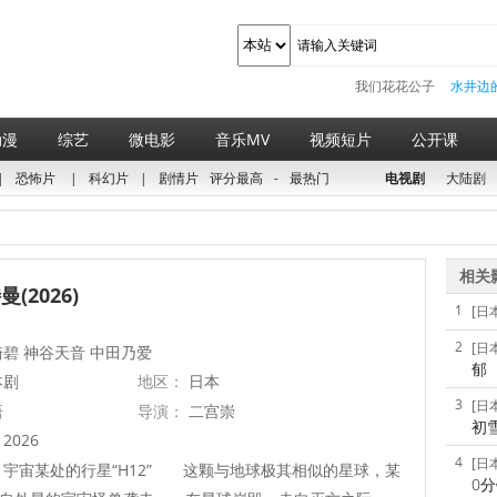
我们花花公子
水井边
动漫
综艺
微电影
音乐MV
视频短片
公开课
|
恐怖片
|
科幻片
|
剧情片
评分最高
-
最热门
电视剧
大陆剧
相关
(2026)
1
[日
2
[日
碧 神谷天音 中田乃爱
郁
本剧
地区：
日本
3
[日
语
导演：
二宫崇
初
2026
4
[日
宇宙某处的行星“H12” 这颗与地球极其相似的星球，某
0