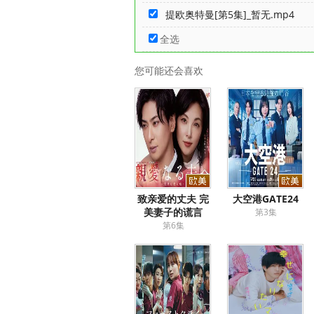
提欧奥特曼[第5集]_暂无.mp4
全选
您可能还会喜欢
致亲爱的丈夫 完
大空港GATE24
美妻子的谎言
第3集
第6集