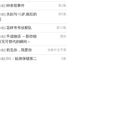
钟表馆事件
第2集
本剧]
夫妇与16岁,疯狂的
第5集
本剧]
居
花样爷爷侦察队
第12集
本剧]
平成物语 ～那些细
预告
本剧]
而无可替代的瞬间～
初见你，我爱你
全集中文字幕
本剧]
BG：贴身保镖第二
6集
本剧]