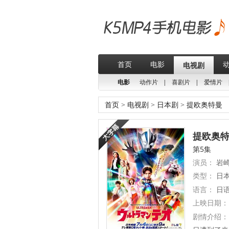
首页
电影
电视剧
电影
动作片
|
喜剧片
|
爱情片
首页
>
电视剧
>
日本剧
>
提欧奥特曼
提欧奥特曼
第5集
演员：
岩崎
类型：
日
语言：
日
上映日期：
剧情介绍：