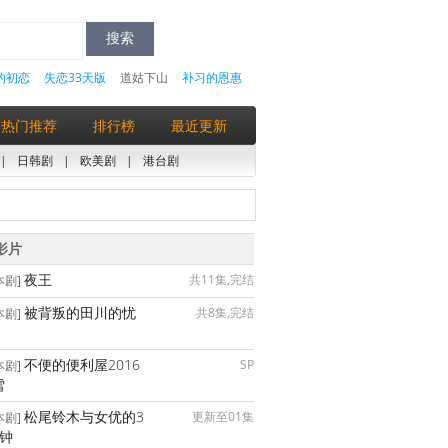
的初恋
失恋33天版
道姑下山
补习的恩惠
热门推荐
排行榜
最近更新
|
日韩剧
|
欧美剧
|
港台剧
影片
夜王
共11集,完结
本剧]
被背叛的田川的忧
共8集,完结
本剧]
不便的便利屋2016
SP
本剧]
雪
松尾铃木与女优的3
更新至01集
本剧]
分钟