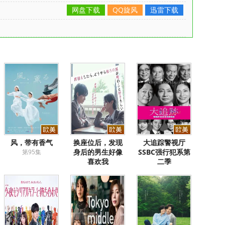
网盘下载
QQ旋风
迅雷下载
风，带有香气
换座位后，发现
大追踪警视厅
身后的男生好像
SSBC强行犯系第
第95集
喜欢我
二季
第1集
第3集