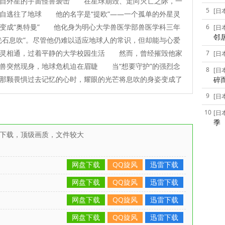
来自外星的宇宙怪兽袭击 在星球崩毁、走向灭亡之际，一
5
[日
自逃往了地球 他的名字是“提欧”——一个孤单的外星灵
变成“奥特曼” 他化身为明心大学兽医学部兽医学科三年
6
[日
邻
光石息吹”。尽管他仍难以适应地球人的常识，但却能与心爱
心灵相通，过着平静的大学校园生活 然而，曾经摧毁他家
7
[日
兽突然现身，地球危机迫在眉睫 当“想要守护”的强烈念
8
[日
那颗畏惧过去记忆的心时，耀眼的光芒将息吹的身姿变成了
碎
9
[日
10
[日
季
雷下载，顶级画质，文件较大
网盘下载
QQ旋风
迅雷下载
网盘下载
QQ旋风
迅雷下载
网盘下载
QQ旋风
迅雷下载
网盘下载
QQ旋风
迅雷下载