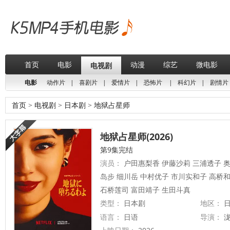
首页
电影
动漫
综艺
微电影
电视剧
电影
动作片
|
喜剧片
|
爱情片
|
恐怖片
|
科幻片
|
剧情片
首页
>
电视剧
>
日本剧
>
地狱占星师
地狱占星师(2026)
第9集完结
演员：
户田惠梨香 伊藤沙莉 三浦透子 奥
岛步 细川岳 中村优子 市川实和子 高桥
石桥莲司 富田靖子 生田斗真
类型：
日本剧
地区：
日
语言：
日语
导演：
泷