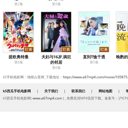
第2集
第5集
提欧奥特曼
夫妇与16岁,疯狂
直到T恤干透
晚酌的
的邻居
第6集
第5集
第6集
k5手机电影网：地狱占星师_下载地址：
https://www.a67mp4.com/movie/105875
k5西瓜手机电影网
|
关于我们
|
联系我们
|
网站地图
|
k5西瓜手机电影网(
www.a67mp4.com
) , 免费高清MP4迅雷下载。备案号：沪ICP备2