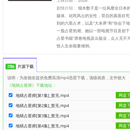
上映日期：
2026
剧情介绍：
细木数子是一位风靡全日本
媒体、叱咤风云的女性，背后的真面目
到的六星占术，以及“大杀界”和“你会下
一股占星热潮。她以一部电视节目及创下
占星书籍”席卷电视及出版业，众人无不
惊人生命能量倾倒。
片源下载
说明：为发烧友提供免费高清mp4迅雷下载，顶级画质，文件较大
《地狱占星师》下载地址：
网盘
地狱占星师[第1集]_暂无.mp4
网盘
地狱占星师[第2集]_暂无.mp4
网盘
地狱占星师[第3集]_暂无.mp4
网盘
地狱占星师[第4集]_暂无.mp4