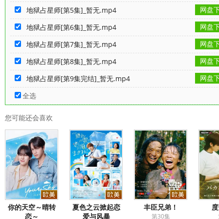
网盘
地狱占星师[第5集]_暂无.mp4
网盘
地狱占星师[第6集]_暂无.mp4
网盘
地狱占星师[第7集]_暂无.mp4
网盘
地狱占星师[第8集]_暂无.mp4
网盘
地狱占星师[第9集完结]_暂无.mp4
全选
您可能还会喜欢
你的天空～晴转
夏色之云掀起恋
丰臣兄弟！
度
恋～
爱与风暴
第30集