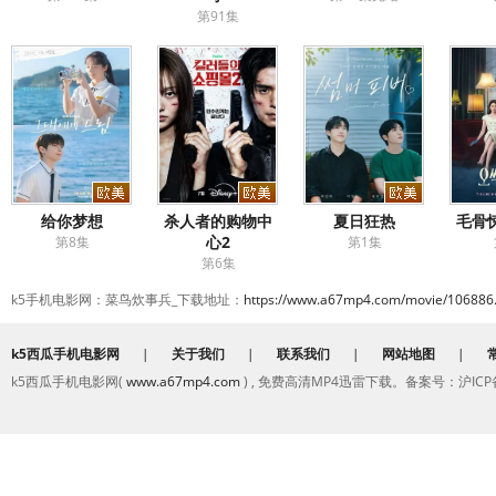
第91集
给你梦想
杀人者的购物中
夏日狂热
毛骨
心2
第8集
第1集
第6集
k5手机电影网：菜鸟炊事兵_下载地址：
https://www.a67mp4.com/movie/106886
k5西瓜手机电影网
|
关于我们
|
联系我们
|
网站地图
|
k5西瓜手机电影网(
www.a67mp4.com
) , 免费高清MP4迅雷下载。备案号：沪ICP备2