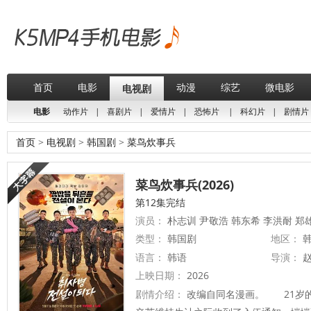
首页
电影
动漫
综艺
微电影
电视剧
电影
动作片
|
喜剧片
|
爱情片
|
恐怖片
|
科幻片
|
剧情片
首页
>
电视剧
>
韩国剧
>
菜鸟炊事兵
菜鸟炊事兵(2026)
第12集完结
演员：
朴志训 尹敬浩 韩东希 李洪耐 郑
类型：
韩国剧
地区：
韩
语言：
韩语
导演：
上映日期：
2026
剧情介绍：
改编自同名漫画。 21岁