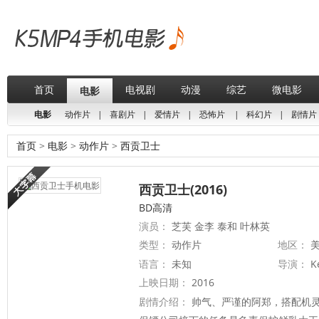
首页
电视剧
动漫
综艺
微电影
电影
电影
动作片
|
喜剧片
|
爱情片
|
恐怖片
|
科幻片
|
剧情片
首页
>
电影
>
动作片
>
西贡卫士
西贡卫士(2016)
BD高清
演员：
芝芙 金李 泰和 叶林英
类型：
动作片
地区：
美
语言：
未知
导演：
K
上映日期：
2016
剧情介绍：
帅气、严谨的阿郑，搭配机