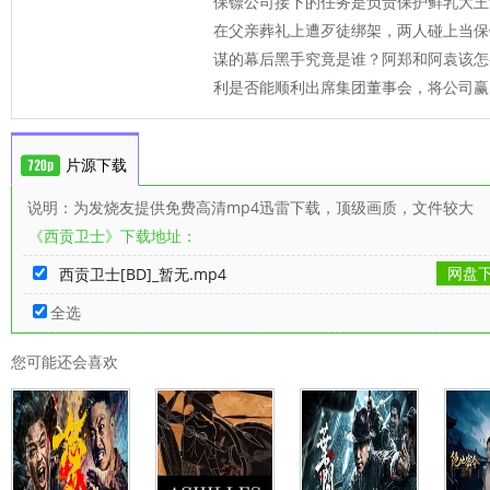
保镖公司接下的任务是负责保护鲜乳大王
在父亲葬礼上遭歹徒绑架，两人碰上当保
谋的幕后黑手究竟是谁？阿郑和阿袁该怎
利是否能顺利出席集团董事会，将公司赢
片源下载
说明：为发烧友提供免费高清mp4迅雷下载，顶级画质，文件较大
《西贡卫士》下载地址：
网盘
西贡卫士[BD]_暂无.mp4
全选
您可能还会喜欢