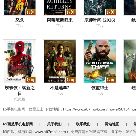
怒杀
阿喀琉斯归来
宗师叶问 (2026)
绝
正片
正片
正片
蜘蛛侠：崭新之
不是羔羊2
侠盗绅士
烈
日
正片
正片
抢先版
k5手机电影网：西贡卫士_下载地址：
https://www.a67mp4.com/movie/56154.ht
k5西瓜手机电影网
|
关于我们
|
联系我们
|
网站地图
|
k5西瓜手机电影网(
www.a67mp4.com
) , 免费高清MP4迅雷下载。备案号：沪ICP备2