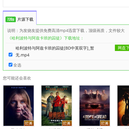
片源下载
说明：为发烧友提供免费高清mp4迅雷下载，顶级画质，文件较大
《哈利波特与阿兹卡班的囚徒》下载地址：
网盘
哈利波特与阿兹卡班的囚徒[BD中英双字]_暂
无.mp4
全选
您可能还会喜欢