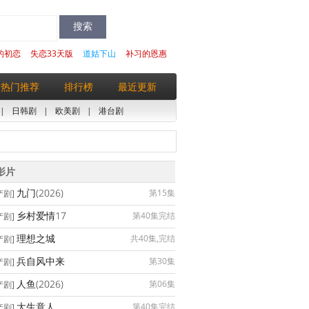
的初恋
失恋33天版
道姑下山
补习的恩惠
热门推荐
排行榜
最近更新
|
日韩剧
|
欧美剧
|
港台剧
影片
九门(2026)
第15集
产剧]
乡村爱情17
第40集完结
产剧]
理想之城
共40集,完结
产剧]
兵自风中来
第30集
产剧]
人鱼(2026)
第06集
产剧]
大生意人
第40集完结
产剧]