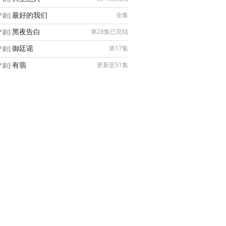
最好的我们
全集
产剧]
黑夜告白
第28集已完结
产剧]
御廷谣
第17集
产剧]
有翡
更新至51集
产剧]