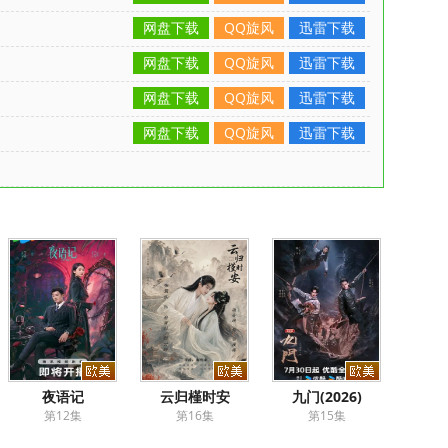
网盘下载
QQ旋风
迅雷下载
网盘下载
QQ旋风
迅雷下载
网盘下载
QQ旋风
迅雷下载
网盘下载
QQ旋风
迅雷下载
夜语记
云归槿时安
九门(2026)
第12集
第16集
第15集