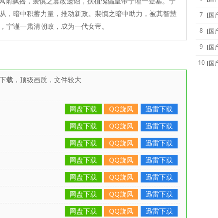
风雨飘摇，裴慎之篡改遗诏，扶植傀儡皇帝宁谨一登基。宁
从，暗中积蓄力量，推动新政。裴慎之暗中助力，被其智慧
7
[国
，宁谨一肃清朝政，成为一代女帝。
8
[国
9
[国
10
[国
雷下载，顶级画质，文件较大
网盘下载
QQ旋风
迅雷下载
网盘下载
QQ旋风
迅雷下载
网盘下载
QQ旋风
迅雷下载
网盘下载
QQ旋风
迅雷下载
网盘下载
QQ旋风
迅雷下载
网盘下载
QQ旋风
迅雷下载
网盘下载
QQ旋风
迅雷下载