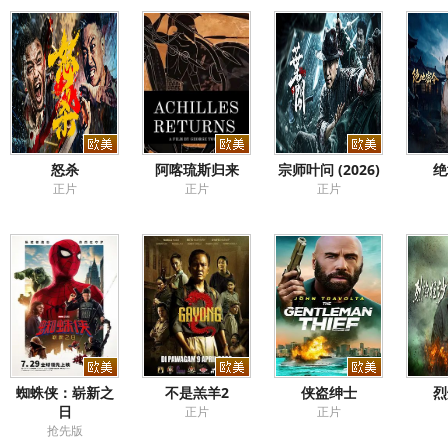
怒杀
阿喀琉斯归来
宗师叶问 (2026)
绝
正片
正片
正片
蜘蛛侠：崭新之
不是羔羊2
侠盗绅士
烈
日
正片
正片
抢先版