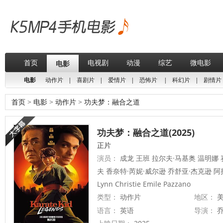
首页
电视剧
动漫
综艺
微电影
电影
电影
动作片
|
喜剧片
|
爱情片
|
恐怖片
|
科幻片
|
剧情片
首页
>
电影
>
动作片
>
功夫梦：融合之道
功夫梦：融合之道(2025)
正片
演员：
成龙 王班 拉尔夫·马基奥 温明娜 
夫 香奈特·芮妮·威尔逊 乔舒亚·杰克逊 阿拉米斯
Lynn Christie Emile Pazzano
类型：
动作片
地区：
美
语言：
英语
导演：
乔