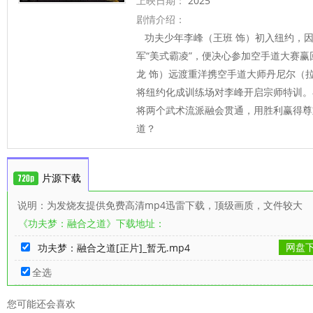
上映日期：
2025
剧情介绍：
功夫少年李峰（王班 饰）初入纽约，
军“美式霸凌”，便决心参加空手道大赛
龙 饰）远渡重洋携空手道大师丹尼尔（拉
将纽约化成训练场对李峰开启宗师特训。
将两个武术流派融会贯通，用胜利赢得尊
道？
片源下载
说明：为发烧友提供免费高清mp4迅雷下载，顶级画质，文件较大
《功夫梦：融合之道》下载地址：
网盘
功夫梦：融合之道[正片]_暂无.mp4
全选
您可能还会喜欢