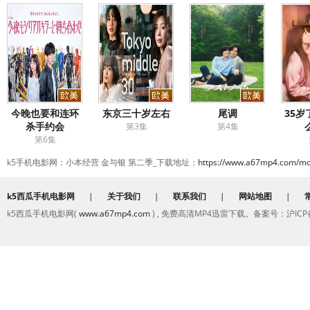
今晚也要和连环
东京三十岁左右
尾调
35
杀手约会
第3集
第4集
第6集
k5手机电影网：小本经营 金与银 第二季_下载地址：
https://www.a67mp4.com/mo
k5西瓜手机电影网
|
关于我们
|
联系我们
|
网站地图
|
k5西瓜手机电影网(
www.a67mp4.com
) , 免费高清MP4迅雷下载。备案号：沪ICP备2