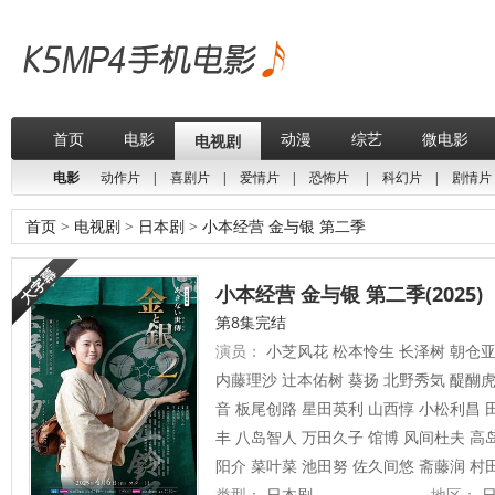
首页
电影
动漫
综艺
微电影
电视剧
电影
动作片
|
喜剧片
|
爱情片
|
恐怖片
|
科幻片
|
剧情片
首页
>
电视剧
>
日本剧
>
小本经营 金与银 第二季
小本经营 金与银 第二季(2025)
第8集完结
演员：
小芝风花 松本怜生 长泽树 朝仓亚
内藤理沙 辻本佑树 葵扬 北野秀気 醍醐
音 板尾创路 星田英利 山西惇 小松利昌 
丰 八岛智人 万田久子 馆博 风间杜夫 高
阳介 菜叶菜 池田努 佐久间悠 斋藤润 村
类型：
日本剧
地区：
日