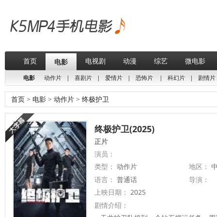
首页
电视剧
动漫
综艺
微电影
电影
电影
动作片
|
喜剧片
|
爱情片
|
恐怖片
|
科幻片
|
剧情片
首页
>
电影
>
动作片
>
终极护卫
终极护卫(2025)
正片
演员：
类型：
动作片
地区：
中
语言：
普通话
导演：
上映日期：
2025
剧情介绍：