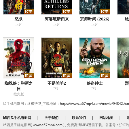
怒杀
阿喀琉斯归来
宗师叶问 (2026)
绝
正片
正片
正片
蜘蛛侠：崭新之
不是羔羊2
侠盗绅士
烈
日
正片
正片
抢先版
k5手机电影网：终极护卫_下载地址：
https://www.a67mp4.com/movie/94842.ht
k5西瓜手机电影网
|
关于我们
|
联系我们
|
网站地图
|
k5西瓜手机电影网(
www.a67mp4.com
) , 免费高清MP4迅雷下载。备案号：沪ICP备2