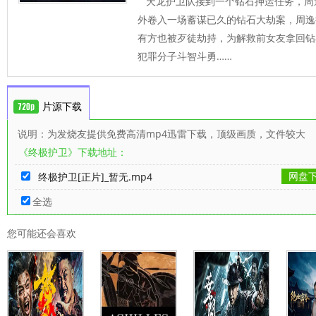
天龙护卫队接到一个钻石押运任务，周
外卷入一场蓄谋已久的钻石大劫案，周逸
有方也被歹徒劫持，为解救前女友拿回钻
犯罪分子斗智斗勇……
片源下载
说明：为发烧友提供免费高清mp4迅雷下载，顶级画质，文件较大
《终极护卫》下载地址：
网盘
终极护卫[正片]_暂无.mp4
全选
您可能还会喜欢